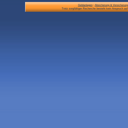
Geldanlagen
|
Absicherung & Versicherun
Trotz sorgfältiger Recherche besteht kein Anspruch auf 