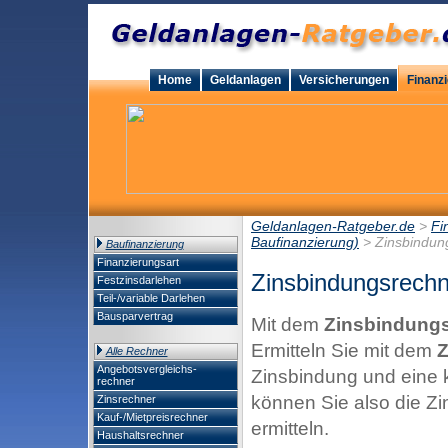
Home
Geldanlagen
Versicherungen
Finanz
Geldanlagen-Ratgeber.de
>
Fi
Baufinanzierung)
> Zinsbindun
Baufinanzierung
Finanzierungsart
Zinsbindungsrechn
Festzinsdarlehen
Teil-/variable Darlehen
Bausparvertrag
Mit dem
Zinsbindung
Ermitteln Sie mit dem
Z
Alle Rechner
Angebotsvergleichs-
Zinsbindung und eine 
rechner
können Sie also die Zi
Zinsrechner
Kauf-/Mietpreisrechner
ermitteln.
Haushaltsrechner