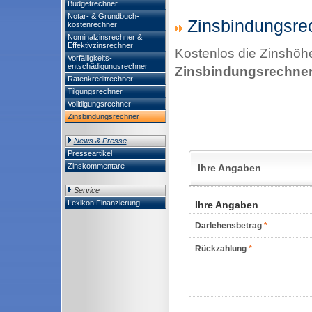
Budgetrechner
Notar- & Grundbuch-
Zinsbindungsre
kostenrechner
Nominalzinsrechner &
Effektivzinsrechner
Kostenlos die Zinshöhe
Vorfälligkeits-
entschädigungsrechner
Zinsbindungsrechne
Ratenkreditrechner
Tilgungsrechner
Volltilgungsrechner
Zinsbindungsrechner
News & Presse
Presseartikel
Zinskommentare
Service
Lexikon Finanzierung