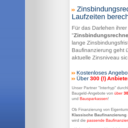
Zinsbindungsrec
Laufzeiten berec
Für das Darlehen ihrer
"
Zinsbindungsrechne
lange Zinsbindungsfrist
Baufinanzierung geht üb
aktuelle Zinsniveau sic
Kostenloses Angebot
Über
300 (!) Anbiete
Unser Partner "Interhyp" durch
Baugeld-Angebote von
über
3
und
Bausparkassen
!
Ob Finanzierung von Eigentu
Klassische Baufinanzierung
wird die
passende Baufinanzie