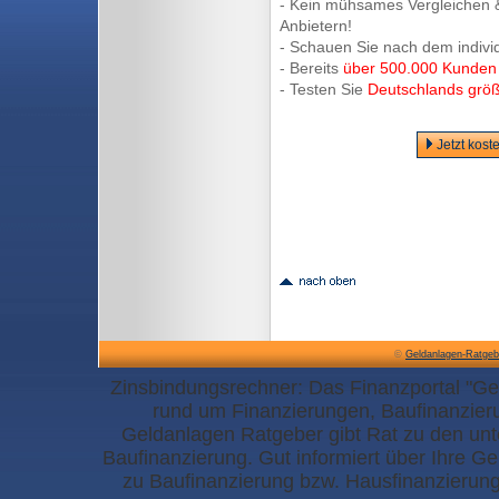
- Kein mühsames Vergleichen &
Anbietern!
- Schauen Sie nach dem indivi
- Bereits
über 500.000 Kunden
- Testen Sie
Deutschlands größ
Jetzt kost
©
Geldanlagen-Ratgeb
Zinsbindungsrechner: Das Finanzportal "Ge
rund um Finanzierungen, Baufinanzier
Geldanlagen Ratgeber gibt Rat zu den un
Baufinanzierung. Gut informiert über Ihre G
zu Baufinanzierung bzw. Hausfinanzierun