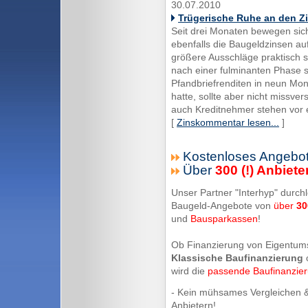
30.07.2010
Trügerische Ruhe an den Z
Seit drei Monaten bewegen sich
ebenfalls die Baugeldzinsen au
größere Ausschläge praktisch 
nach einer fulminanten Phase st
Pfandbriefrenditen in neun Mo
hatte, sollte aber nicht missve
auch Kreditnehmer stehen vor 
[
Zinskommentar lesen...
]
Kostenloses Angebot
Über
300 (!) Anbiete
Unser Partner "Interhyp" durchl
Baugeld-Angebote von
über
30
und
Bausparkassen
!
Ob Finanzierung von Eigentum
Klassische Baufinanzierung
wird die
passende Baufinanzie
- Kein mühsames Vergleichen &
Anbietern!