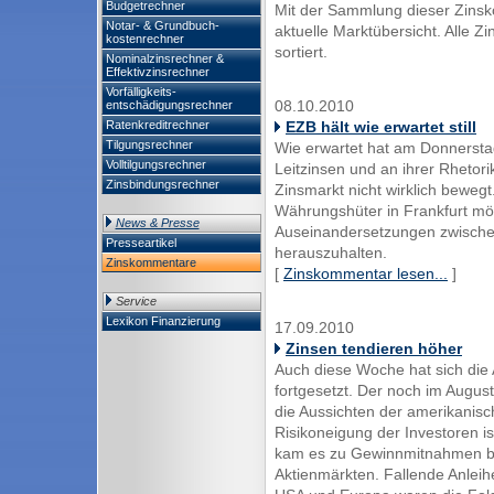
Budgetrechner
Mit der Sammlung dieser Zinsk
Notar- & Grundbuch-
aktuelle Marktübersicht. Alle 
kostenrechner
sortiert.
Nominalzinsrechner &
Effektivzinsrechner
Vorfälligkeits-
08.10.2010
entschädigungsrechner
Ratenkreditrechner
EZB hält wie erwartet still
Tilgungsrechner
Wie erwartet hat am Donnerst
Volltilgungsrechner
Leitzinsen und an ihrer Rheto
Zinsbindungsrechner
Zinsmarkt nicht wirklich bewegt
Währungshüter in Frankfurt mö
News & Presse
Auseinandersetzungen zwisch
Presseartikel
herauszuhalten.
Zinskommentare
[
Zinskommentar lesen...
]
Service
Lexikon Finanzierung
17.09.2010
Zinsen tendieren höher
Auch diese Woche hat sich die
fortgesetzt. Der noch im Augu
die Aussichten der amerikanisch
Risikoneigung der Investoren i
kam es zu Gewinnmitnahmen be
Aktienmärkten. Fallende Anleih