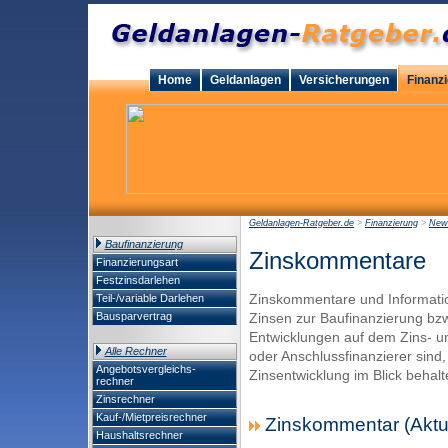
Home
Geldanlagen
Versicherungen
Finanz
Geldanlagen-Ratgeber.de
>
Finanzierung
>
New
Baufinanzierung
Zinskommentare
Finanzierungsart
Festzinsdarlehen
Zinskommentare und Informati
Teil-/variable Darlehen
Bausparvertrag
Zinsen zur Baufinanzierung bz
Entwicklungen auf dem Zins- u
Alle Rechner
oder Anschlussfinanzierer sind, 
Angebotsvergleichs-
Zinsentwicklung im Blick behalt
rechner
Zinsrechner
Kauf-/Mietpreisrechner
Zinskommentar (Aktuel
Haushaltsrechner