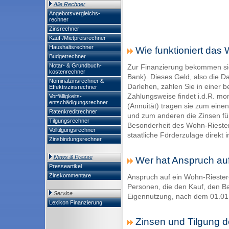
Alle Rechner
Angebotsvergleichs-
rechner
Zinsrechner
Kauf-/Mietpreisrechner
Haushaltsrechner
Wie funktioniert das
Budgetrechner
Notar- & Grundbuch-
Zur Finanzierung bekommen sie
kostenrechner
Bank). Dieses Geld, also die 
Nominalzinsrechner &
Darlehen, zahlen Sie in einer b
Effektivzinsrechner
Zahlungsweise findet i.d.R. mon
Vorfälligkeits-
entschädigungsrechner
(Annuität) tragen sie zum eine
Ratenkreditrechner
und zum anderen die Zinsen fü
Tilgungsrechner
Besonderheit des Wohn-Riester
Volltilgungsrechner
staatliche Förderzulage direkt in
Zinsbindungsrechner
News & Presse
Wer hat Anspruch au
Presseartikel
Zinskommentare
Anspruch auf ein Wohn-Riester
Personen, die den Kauf, den Ba
Service
Eigennutzung, nach dem 01.01.
Lexikon Finanzierung
Zinsen und Tilgung d