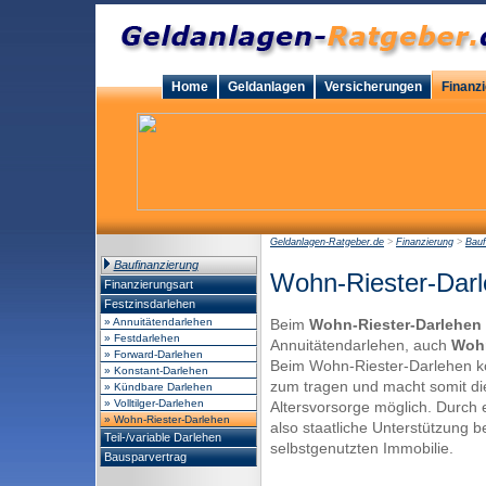
Home
Geldanlagen
Versicherungen
Finanz
Geldanlagen-Ratgeber.de
>
Finanzierung
>
Bauf
Baufinanzierung
Wohn-Riester-Dar
Finanzierungsart
Festzinsdarlehen
» Annuitätendarlehen
Beim
Wohn-Riester-Darlehen
» Festdarlehen
Annuitätendarlehen, auch
Wohn
» Forward-Darlehen
Beim Wohn-Riester-Darlehen ko
» Konstant-Darlehen
zum tragen und macht somit di
» Kündbare Darlehen
» Volltilger-Darlehen
Altersvorsorge möglich. Durc
» Wohn-Riester-Darlehen
also staatliche Unterstützung b
Teil-/variable Darlehen
selbstgenutzten Immobilie.
Bausparvertrag