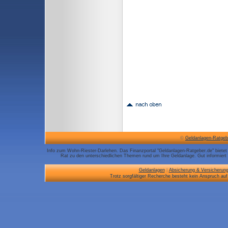
©
Geldanlagen-Ratgeb
Info zum Wohn-Riester-Darlehen. Das Finanzportal "Geldanlagen-Ratgeber.de" bietet
Rat zu den unterschiedlichen Themen rund um Ihre Geldanlage. Gut informiert 
Geldanlagen
|
Absicherung & Versicherun
Trotz sorgfältiger Recherche besteht kein Anspruch auf 